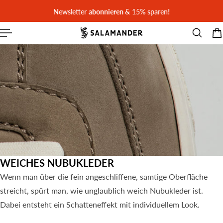
Newsletter
abonnieren
& 15% sparen!
T SPRINGEN
WEICHES NUBUKLEDER
Wenn man über die fein angeschliffene, samtige Oberfläche
streicht, spürt man, wie unglaublich weich Nubukleder ist.
Dabei entsteht ein Schatteneffekt mit individuellem Look.