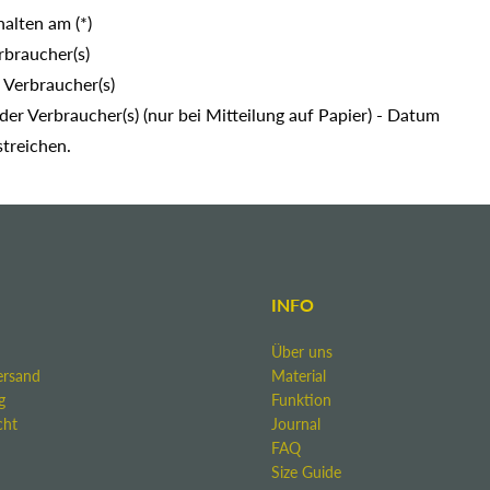
halten am (*)
rbraucher(s)
r Verbraucher(s)
 der Verbraucher(s) (nur bei Mitteilung auf Papier) - Datum
streichen.
INFO
Über uns
ersand
Material
g
Funktion
cht
Journal
FAQ
Size Guide