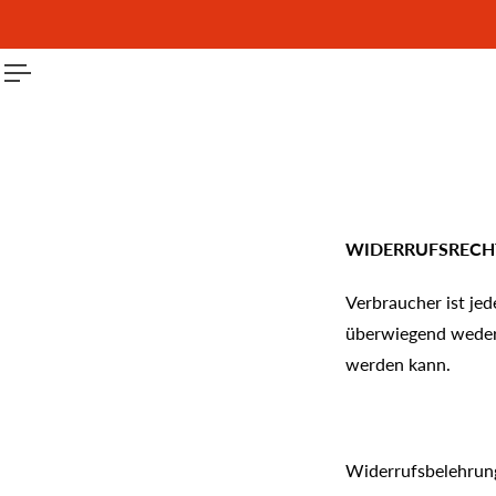
Sale sichern – Code:
SAVE10
T SPRINGEN
WIDERRUFSRECHT
Verbraucher ist jed
überwiegend weder 
werden kann.
Widerrufsbelehrun