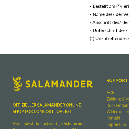
- Bestellt am (*)/ er
- Name des/ der Ve
- Anschrift des/ de
- Unterschrift des/
(*) Unzutreffendes 
SUPPORT
AGB
Zahlung & V
OFFIZIELLER SALAMANDER ONLINE-
Rücksendun
SHOP FOR COMFORT LOVERS!
Widerrufsre
Kontakt
Hier findest du hochwertige
Schuhe und
Impressum