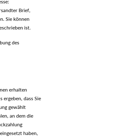
sse:
rsandter Brief,
n. Sie können
schrieben ist.
̈bung des
hnen erhalten
s ergeben, dass Sie
ung gewählt
hlen, an dem die
ückzahlung
 eingesetzt haben,