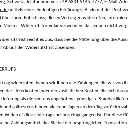
erg, Schweiz, Telefonnummer: +49 6331 5145-7777, E-Mail-Adre
r.de
) mittels einer eindeutigen Erklärung (z.B. ein mit der Post ve
) über Ihren Entschluss, diesen Vertrag zu widerrufen, informiere
gte Muster- Widerrufsformular verwenden, das jedoch nicht vorge
errufsfrist reicht es aus, dass Sie die Mitteilung über die Ausu
r Ablauf der Widerrufsfrist absenden.
ERRUFS
trag widerrufen, haben wir Ihnen alle Zahlungen, die wir von I
der Lieferkosten (oder der zusätzlichen Kosten, die sich darau
 Lieferung als die von uns angebotene, günstigste Standardliefer
ch und spätestens binnen vierzehn Tagen ab dem Tag zurückzuza
ren Widerruf dieses Vertrags bei uns eingegangen ist. Für diese R
lbe Zahlungsmittel, das Sie bei der ursprünglichen Transaktion