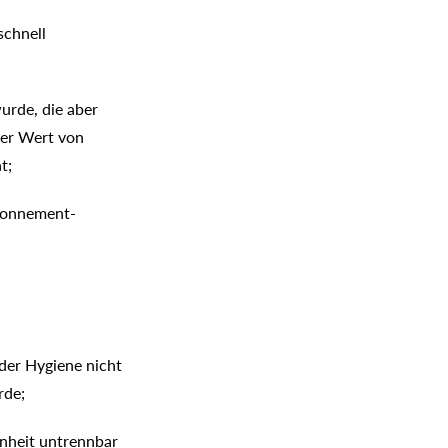
schnell
wurde, die aber
ler Wert von
t;
Abonnement-
 der Hygiene nicht
rde;
enheit untrennbar