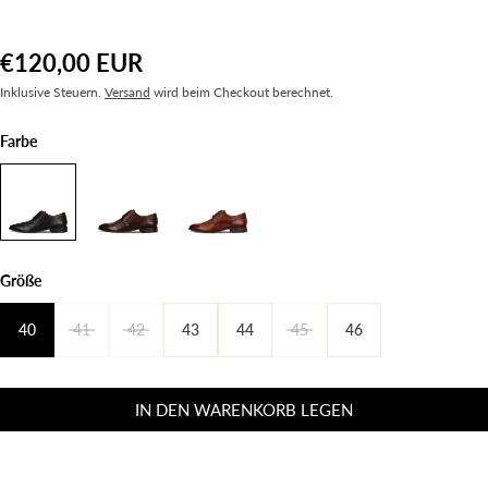
€120,00 EUR
Inklusive Steuern.
Versand
wird beim Checkout berechnet.
Farbe
Größe
40
41
42
43
44
45
46
IN DEN WARENKORB LEGEN