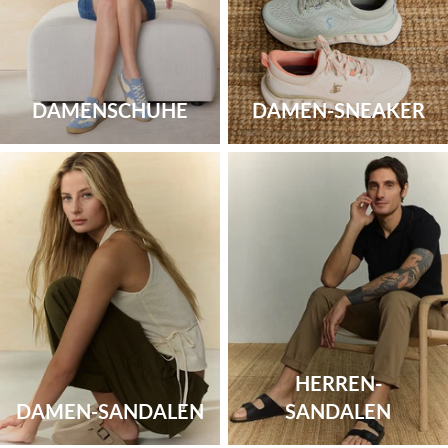
DAMENSCHUHE
DAMEN-SNEAKER
HERREN-
DAMEN-SANDALEN
SANDALEN