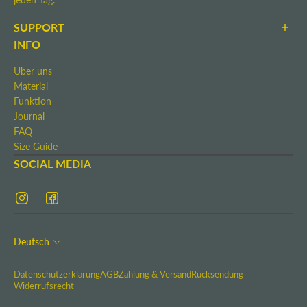
SUPPORT
AGB
INFO
Zahlung & Versand
Über uns
Rücksendung
Material
Widerrufsrecht
Funktion
Kontakt
Journal
Impressum
FAQ
Size Guide
SOCIAL MEDIA
Deutsch
Datenschutzerklärung
AGB
Zahlung & Versand
Rücksendung
Widerrufsrecht