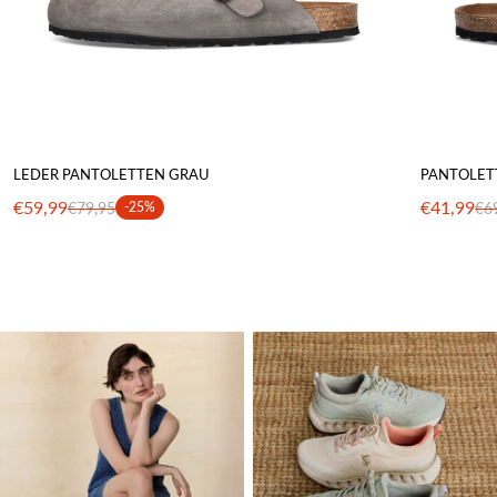
LEDER PANTOLETTEN GRAU
PANTOLET
€59,99
€41,99
€79,95
-25%
€6