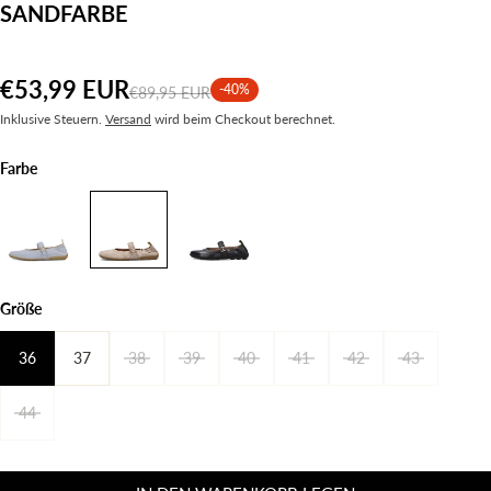
SANDFARBE
€53,99 EUR
-40%
€89,95 EUR
Inklusive Steuern.
Versand
wird beim Checkout berechnet.
Farbe
Größe
36
37
38
39
40
41
42
43
44