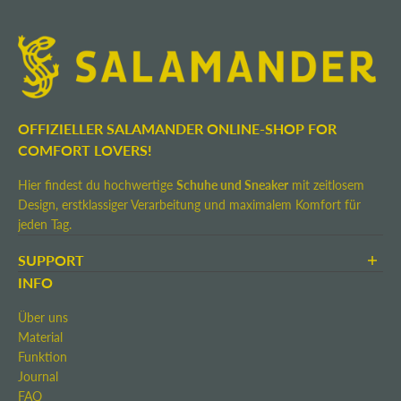
OFFIZIELLER SALAMANDER ONLINE-SHOP FOR
COMFORT LOVERS!
Hier findest du hochwertige
Schuhe und Sneaker
mit zeitlosem
Design, erstklassiger Verarbeitung und maximalem Komfort für
jeden Tag.
SUPPORT
AGB
INFO
Zahlung & Versand
Über uns
Rücksendung
Material
Widerrufsrecht
Funktion
Kontakt
Journal
Impressum
FAQ