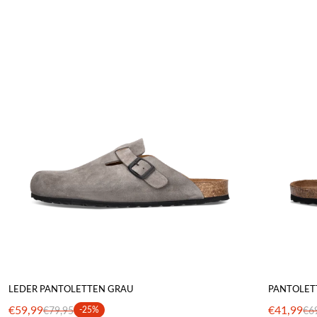
LEDER PANTOLETTEN GRAU
PANTOLET
€59,99
€41,99
€79,95
-25%
€6