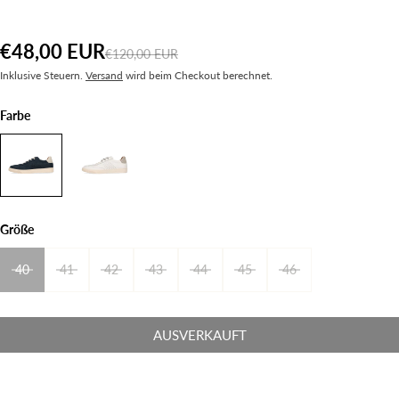
€48,00 EUR
€120,00 EUR
Inklusive Steuern.
Versand
wird beim Checkout berechnet.
Farbe
Größe
40
41
42
43
44
45
46
AUSVERKAUFT