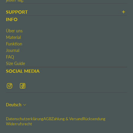
SUPPORT
AGB
INFO
Zahlung & Versand
Über uns
Rücksendung
Material
Widerrufsrecht
Funktion
Kontakt
Journal
Impressum
FAQ
Size Guide
SOCIAL MEDIA
Deutsch
Datenschutzerklärung
AGB
Zahlung & Versand
Rücksendung
Widerrufsrecht