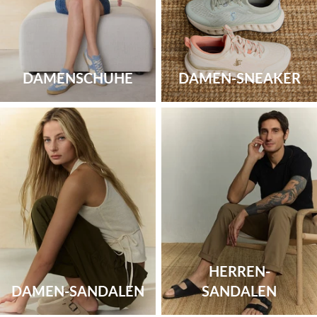
DAMENSCHUHE
DAMEN-SNEAKER
HERREN-
DAMEN-SANDALEN
SANDALEN