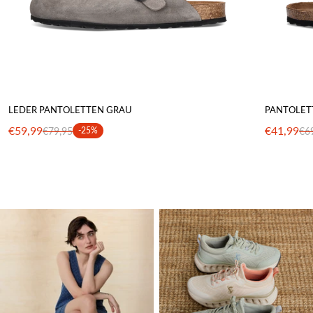
LEDER PANTOLETTEN GRAU
PANTOLET
€59,99
€41,99
€79,95
-25%
€6