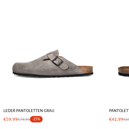
LEDER PANTOLETTEN GRAU
PANTOLET
€59,99
€41,99
€79,95
-25%
€6