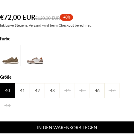
€72,00 EUR
-40%
€120,00 EUR
Inklusive Steuern.
Versand
wird beim Checkout berechnet.
Farbe
Größe
40
41
42
43
44
45
46
47
48
IN DEN WARENKORB LEGEN