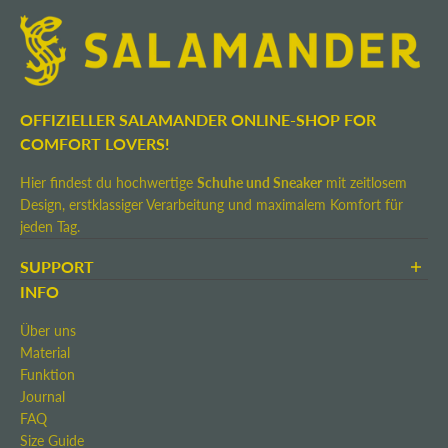
OFFIZIELLER SALAMANDER ONLINE-SHOP FOR
COMFORT LOVERS!
Hier findest du hochwertige
Schuhe und Sneaker
mit zeitlosem
Design, erstklassiger Verarbeitung und maximalem Komfort für
jeden Tag.
SUPPORT
AGB
INFO
Zahlung & Versand
Über uns
Rücksendung
Material
Widerrufsrecht
Funktion
Kontakt
Journal
Impressum
FAQ
Size Guide