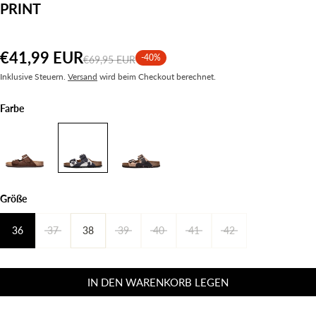
RINT
€41,99 EUR
-40%
€69,95 EUR
Inklusive Steuern.
Versand
wird beim Checkout berechnet.
Farbe
Größe
36
37
38
39
40
41
42
IN DEN WARENKORB LEGEN