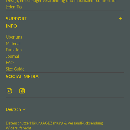
Design, erstklassiger Verarbeitung und maximalem Komfort für
jeden Tag.
SUPPORT
AGB
INFO
Zahlung & Versand
Über uns
Rücksendung
Material
Widerrufsrecht
Funktion
Kontakt
Journal
Impressum
FAQ
Size Guide
SOCIAL MEDIA
Deutsch
Datenschutzerklärung
AGB
Zahlung & Versand
Rücksendung
Widerrufsrecht