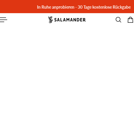
In Ruhe anprobieren - 30 Tage kostenlose Rückgabe
T SPRINGEN