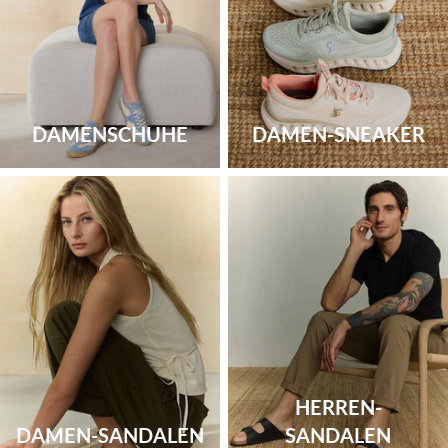
DAMENSCHUHE
DAMEN-SNEAKER
HERREN-
DAMEN-SANDALEN
SANDALEN