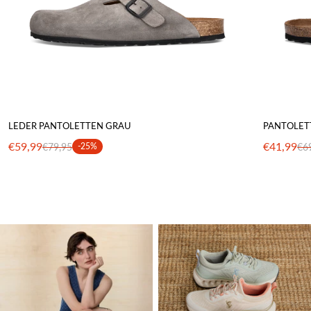
LEDER PANTOLETTEN GRAU
PANTOLET
€59,99
€41,99
€79,95
-25%
€6