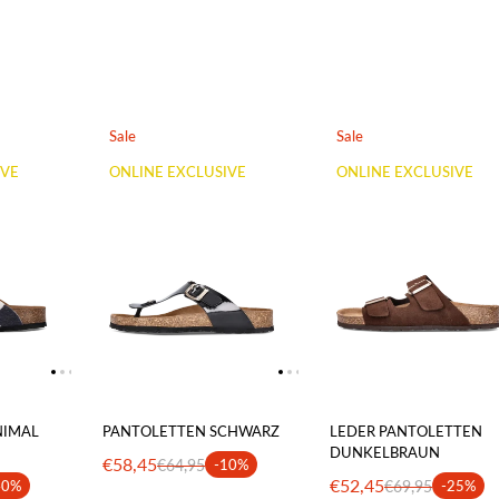
Sale
Sale
IVE
ONLINE EXCLUSIVE
ONLINE EXCLUSIVE
NIMAL
PANTOLETTEN SCHWARZ
LEDER PANTOLETTEN
DUNKELBRAUN
€58,45
€64,95
-10%
€52,45
40%
€69,95
-25%