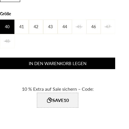
Größe
40
41
42
43
44
45
46
47
48
IN DEN WARENKORB LEGEN
10 % Extra auf Sale sichern – Code:
SAVE10