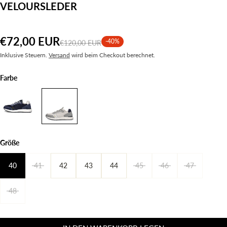
VELOURSLEDER
€72,00 EUR
-40%
€120,00 EUR
Inklusive Steuern.
Versand
wird beim Checkout berechnet.
Farbe
Größe
40
41
42
43
44
45
46
47
48