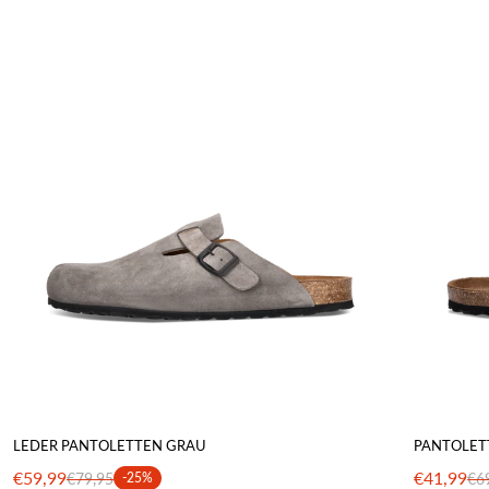
LEDER PANTOLETTEN GRAU
PANTOLET
€59,99
€41,99
€79,95
-25%
€6