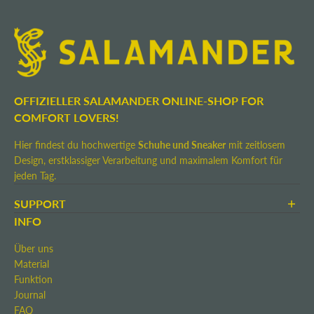
OFFIZIELLER SALAMANDER ONLINE-SHOP FOR
COMFORT LOVERS!
Hier findest du hochwertige
Schuhe und Sneaker
mit zeitlosem
Design, erstklassiger Verarbeitung und maximalem Komfort für
jeden Tag.
SUPPORT
AGB
INFO
Zahlung & Versand
Über uns
Rücksendung
Material
Widerrufsrecht
Funktion
Kontakt
Journal
Impressum
FAQ