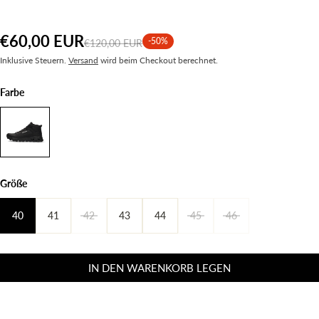
€60,00 EUR
-50%
€120,00 EUR
Inklusive Steuern.
Versand
wird beim Checkout berechnet.
Farbe
Größe
40
41
42
43
44
45
46
IN DEN WARENKORB LEGEN