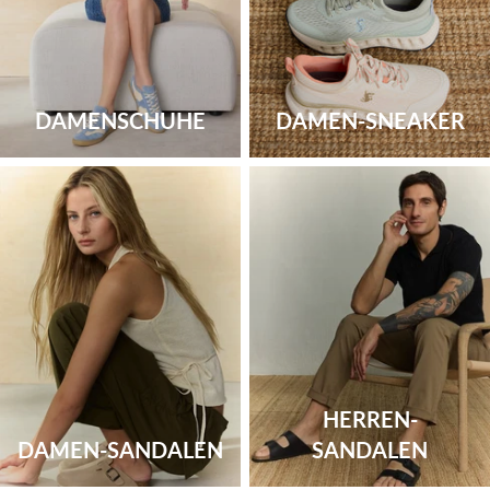
DAMENSCHUHE
DAMEN-SNEAKER
HERREN-
DAMEN-SANDALEN
SANDALEN