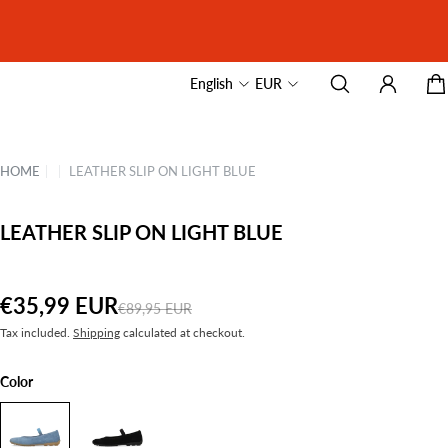
English
EUR
HOME
|
|
LEATHER SLIP ON LIGHT BLUE
LEATHER SLIP ON LIGHT BLUE
€35,99 EUR
€89,95 EUR
Tax included.
Shipping
calculated at checkout.
Color