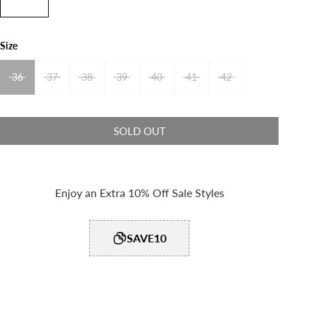
Size
36
37
38
39
40
41
42
SOLD OUT
Enjoy an Extra 10% Off Sale Styles
SAVE10