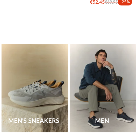
€52,45
€69,95
-25%
MEN'S SNEAKERS
MEN